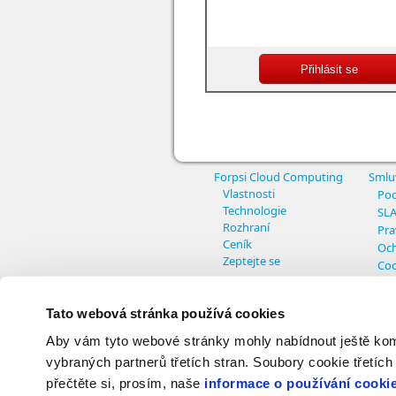
Forpsi Cloud Computing
Smlu
Vlastnosti
Pod
Technologie
SL
Rozhraní
Pra
Ceník
Och
Zeptejte se
Coo
Nas
Tato webová stránka používá cookies
Aby vám tyto webové stránky mohly nabídnout ještě komfo
© Copyright INTERNET CZ, a.s. - All r
vybraných partnerů třetích stran. Soubory cookie třetích
přečtěte si, prosím, naše
informace o používání cooki