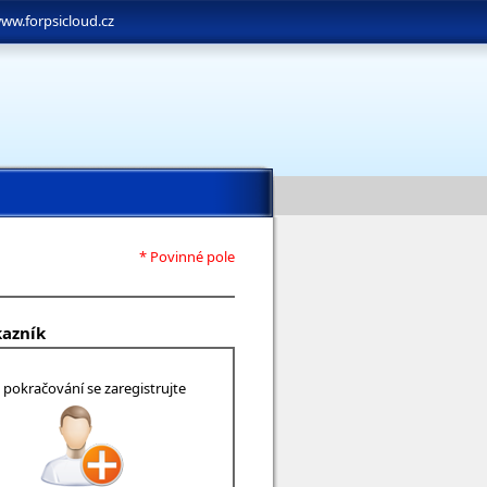
ww.forpsicloud.cz
* Povinné pole
kazník
 pokračování se zaregistrujte