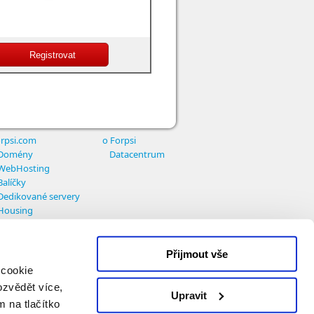
rpsi.com
o Forpsi
Domény
Datacentrum
WebHosting
Balíčky
Dedikované servery
Housing
Přijmout vše
 cookie
ozvědět více,
Upravit
m na tlačítko