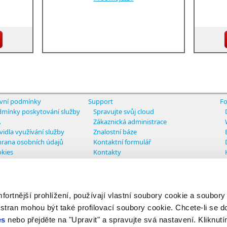
vní podmínky
Support
Fo
mínky poskytování služby
Spravujte svůj cloud
A
Zákaznická administrace
vidla využívání služby
Znalostní báze
rana osobních údajů
Kontaktní formulář
kies
Kontakty
tavení cookies
rtnější prohlížení, používají vlastní soubory cookie a soubory
ights reserved
 stran mohou být také profilovací soubory cookie. Chcete-li se d
es
nebo přejděte na "Upravit" a spravujte svá nastavení. Kliknutí