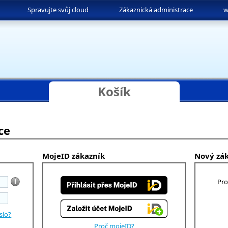
Spravujte svůj cloud
Zákaznická administrace
w
Košík
ce
MojeID zákazník
Nový zá
Pro
slo?
Proč mojeID?