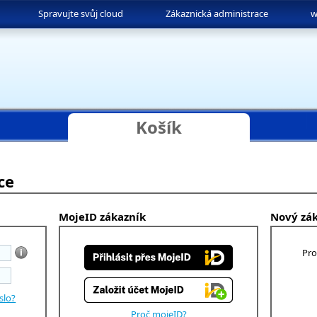
Spravujte svůj cloud
Zákaznická administrace
w
Košík
ce
MojeID zákazník
Nový zá
Pro
slo?
Proč mojeID?