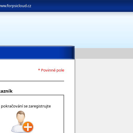
ww.forpsicloud.cz
* Povinné pole
kazník
 pokračování se zaregistrujte