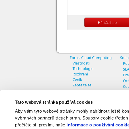
Forpsi Cloud Computing
Smlu
Vlastnosti
Pod
Technologie
SL
Rozhraní
Pra
Ceník
Och
Zeptejte se
Coo
Nas
Tato webová stránka používá cookies
Aby vám tyto webové stránky mohly nabídnout ještě komfo
© Copyright INTERNET CZ, a.s. - All r
vybraných partnerů třetích stran. Soubory cookie třetích
přečtěte si, prosím, naše
informace o používání cooki