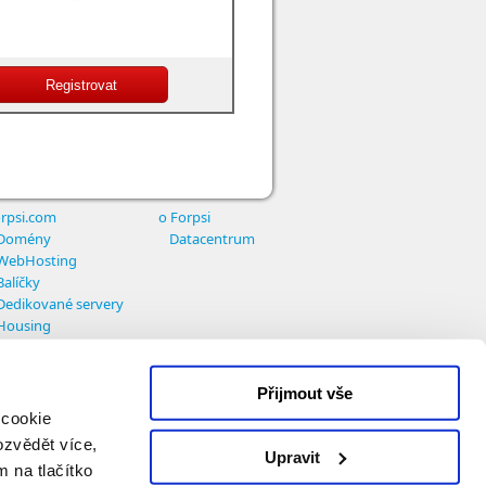
rpsi.com
o Forpsi
Domény
Datacentrum
WebHosting
Balíčky
Dedikované servery
Housing
Přijmout vše
 cookie
ozvědět více,
Upravit
m na tlačítko