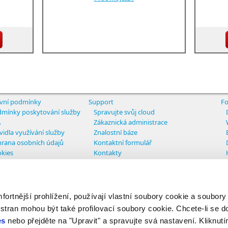
vní podmínky
Support
Fo
mínky poskytování služby
Spravujte svůj cloud
A
Zákaznická administrace
vidla využívání služby
Znalostní báze
rana osobních údajů
Kontaktní formulář
kies
Kontakty
tavení cookies
rtnější prohlížení, používají vlastní soubory cookie a soubory
ights reserved
 stran mohou být také profilovací soubory cookie. Chcete-li se d
es
nebo přejděte na "Upravit" a spravujte svá nastavení. Kliknutí