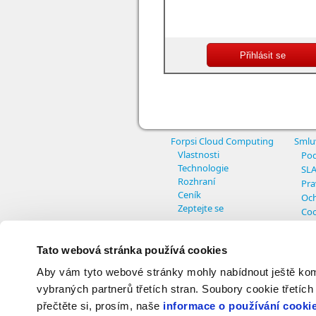
Forpsi Cloud Computing
Smlu
Vlastnosti
Pod
Technologie
SL
Rozhraní
Pra
Ceník
Och
Zeptejte se
Coo
Nas
Tato webová stránka používá cookies
Aby vám tyto webové stránky mohly nabídnout ještě komfo
© Copyright INTERNET CZ, a.s. - All r
vybraných partnerů třetích stran. Soubory cookie třetích
přečtěte si, prosím, naše
informace o používání cooki