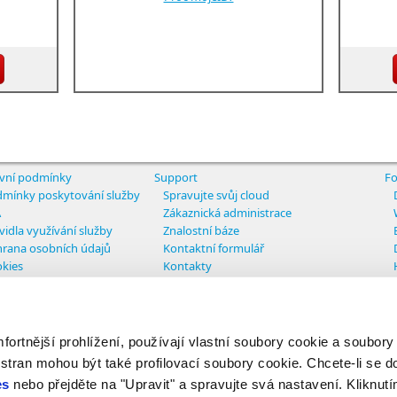
vní podmínky
Support
Fo
mínky poskytování služby
Spravujte svůj cloud
A
Zákaznická administrace
vidla využívání služby
Znalostní báze
rana osobních údajů
Kontaktní formulář
kies
Kontakty
tavení cookies
rtnější prohlížení, používají vlastní soubory cookie a soubory
ights reserved
 stran mohou být také profilovací soubory cookie. Chcete-li se d
es
nebo přejděte na "Upravit" a spravujte svá nastavení. Kliknutí