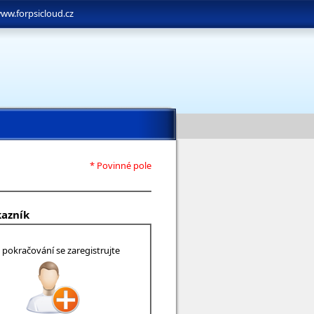
ww.forpsicloud.cz
* Povinné pole
kazník
 pokračování se zaregistrujte