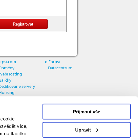
rpsi.com
o Forpsi
Domény
Datacentrum
WebHosting
Balíčky
Dedikované servery
Housing
Přijmout vše
 cookie
ozvědět více,
Upravit
m na tlačítko