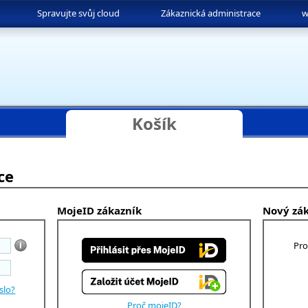
Spravujte svůj cloud
Zákaznická administrace
w
Košík
ce
MojeID zákazník
Nový zá
Pro
slo?
Proč mojeID?