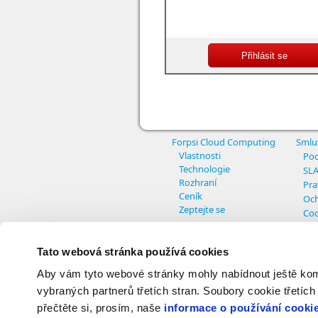
Forpsi Cloud Computing
Smlu
Vlastnosti
Pod
Technologie
SL
Rozhraní
Pra
Ceník
Och
Zeptejte se
Coo
Nas
Tato webová stránka používá cookies
Aby vám tyto webové stránky mohly nabídnout ještě komfo
© Copyright INTERNET CZ, a.s. - All r
vybraných partnerů třetích stran. Soubory cookie třetích
přečtěte si, prosím, naše
informace o používání cooki