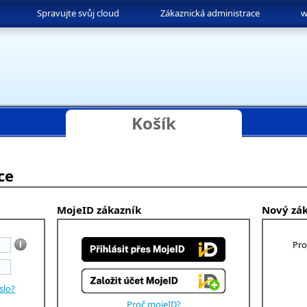
Spravujte svůj cloud
Zákaznická administrace
w
Košík
ce
MojeID zákazník
Nový zá
Pro
slo?
Proč mojeID?