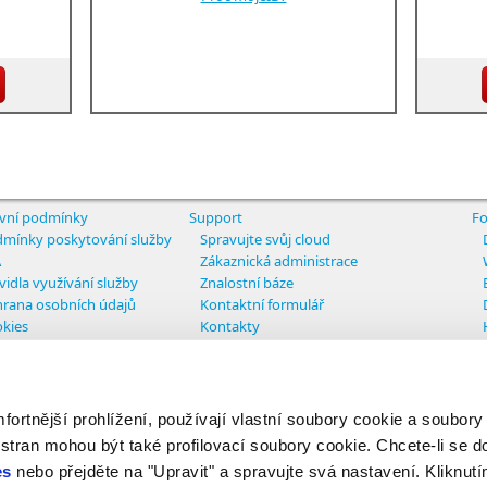
vní podmínky
Support
Fo
mínky poskytování služby
Spravujte svůj cloud
A
Zákaznická administrace
vidla využívání služby
Znalostní báze
rana osobních údajů
Kontaktní formulář
kies
Kontakty
tavení cookies
rtnější prohlížení, používají vlastní soubory cookie a soubory
ights reserved
 stran mohou být také profilovací soubory cookie. Chcete-li se d
es
nebo přejděte na "Upravit" a spravujte svá nastavení. Kliknutí