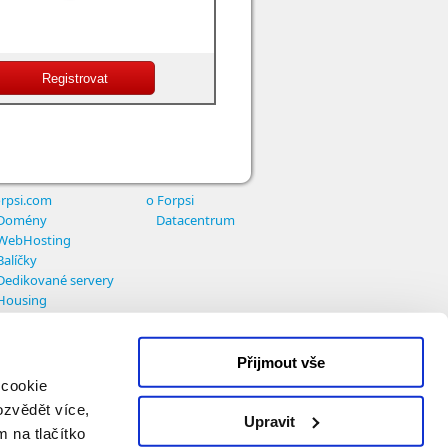
rpsi.com
o Forpsi
Domény
Datacentrum
WebHosting
Balíčky
Dedikované servery
Housing
Přijmout vše
 cookie
ozvědět více,
Upravit
m na tlačítko