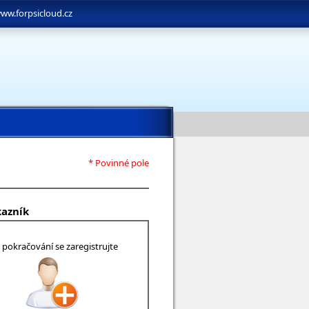
ww.forpsicloud.cz
* Povinné pole
kazník
 pokračování se zaregistrujte