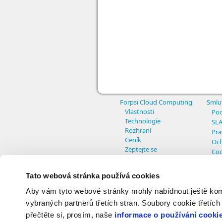
Forpsi Cloud Computing
Smlu
Vlastnosti
Pod
Technologie
SL
Rozhraní
Pra
Ceník
Och
Zeptejte se
Coo
Nas
Tato webová stránka používá cookies
Aby vám tyto webové stránky mohly nabídnout ještě komfo
© Copyright INTERNET CZ, a.s. - All r
vybraných partnerů třetích stran. Soubory cookie třetích
přečtěte si, prosím, naše
informace o používání cooki