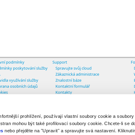
vní podmínky
Support
Fo
mínky poskytování služby
Spravujte svůj cloud
A
Zákaznická administrace
vidla využívání služby
Znalostní báze
rana osobních údajů
Kontaktní formulář
kies
Kontakty
tavení cookies
rtnější prohlížení, používají vlastní soubory cookie a soubory
ights reserved
 stran mohou být také profilovací soubory cookie. Chcete-li se d
es
nebo přejděte na "Upravit" a spravujte svá nastavení. Kliknutí