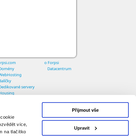
rpsi.com
o Forpsi
Domény
Datacentrum
WebHosting
Balíčky
Dedikované servery
Housing
Přijmout vše
 cookie
ozvědět více,
Upravit
m na tlačítko