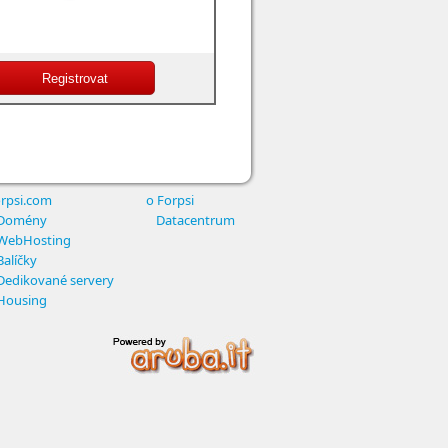
rpsi.com
o Forpsi
Domény
Datacentrum
WebHosting
Balíčky
Dedikované servery
Housing