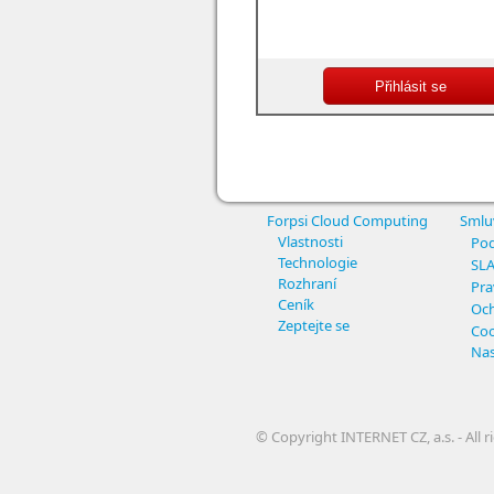
Forpsi Cloud Computing
Smlu
Vlastnosti
Pod
Technologie
SL
Rozhraní
Pra
Ceník
Och
Zeptejte se
Coo
Nas
© Copyright INTERNET CZ, a.s. - All r