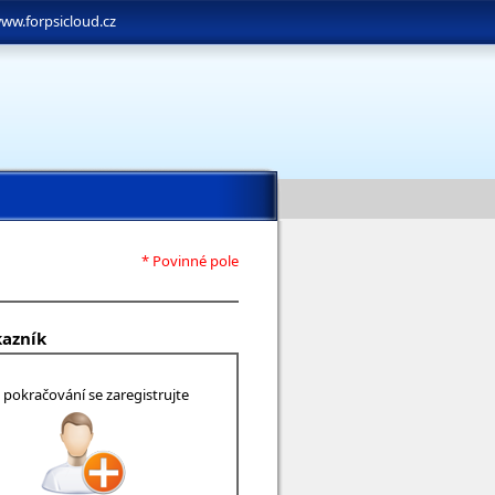
ww.forpsicloud.cz
* Povinné pole
kazník
 pokračování se zaregistrujte