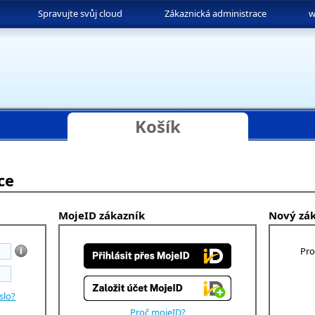
Spravujte svůj cloud
Zákaznická administrace
w
Košík
ce
MojeID zákazník
Nový zá
Pro
slo?
Proč mojeID?